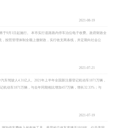
2021-08-19
将于9月1日起施行。 本市实行道路路内停车泊位电子收费。政府财政全
统，按照管理体制全额上缴财政，实行收支两条线，并定期向社会公
2021-07-21
汽车驾驶人4.31亿人。2021年上半年全国新注册登记机动车1871万辆，
机动车1871万辆，与去年同期相比增加457万辆，增长32.33%；与
2021-07-19
增加停车费收入的有效工具。最早的立体车库建于1918年，位于美国