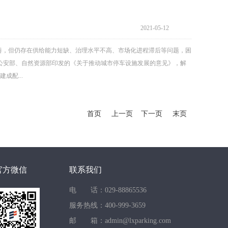
2021-05-12
善，但仍存在供给能力短缺、治理水平不高、市场化进程滞后等问题，困
公安部、自然资源部印发的《关于推动城市停车设施发展的意见》，解
成配...
首页
上一页
下一页
末页
官方微信
联系我们
电 话：029-88865536
服务热线：400-999-3659
邮 箱：admin@lxparking.com