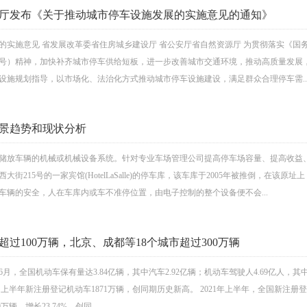
厅发布《关于推动城市停车设施发展的实施意见的通知》
的实施意见 省发展改革委省住房城乡建设厅 省公安厅省自然资源厅 为贯彻落实《
〕46号）精神，加快补齐城市停车供给短板，进一步改善城市交通环境，推动高质量发展
设施规划指导，以市场化、法治化方式推动城市停车设施建设，满足群众合理停车需..
景趋势和现状分析
储放车辆的机械或机械设备系统。针对专业车场管理公司提高停车场容量、提高收益、
街215号的一家宾馆(HotelLaSalle)的停车库，该车库于2005年被推倒，在
车辆的安全，人在车库内或车不准停位置，由电子控制的整个设备便不会...
超过100万辆，北京、成都等18个城市超过300万辆
6月，全国机动车保有量达3.84亿辆，其中汽车2.92亿辆；机动车驾驶人4.69亿人，其中
▼上半年新注册登记机动车1871万辆，创同期历史新高。 2021年上半年，全国新注册登记
万辆，增长23.74%，创同...