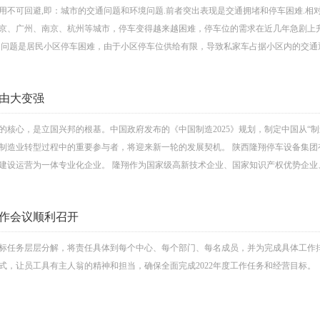
用不可回避,即：城市的交通问题和环境问题.前者突出表现是交通拥堵和停车困难.相
京、广州、南京、杭州等城市，停车变得越来越困难，停车位的需求在近几年急剧上升
出问题是居民小区停车困难，由于小区停车位供给有限，导致私家车占据小区内的交通通.
由大变强
的核心，是立国兴邦的根基。中国政府发布的《中国制造2025》规划，制定中国从“制
制造业转型过程中的重要参与者，将迎来新一轮的发展契机。 陕西隆翔停车设备集
建设运营为一体专业化企业。 隆翔作为国家级高新技术企业、国家知识产权优势企业、省
工作会议顺利召开
标任务层层分解，将责任具体到每个中心、每个部门、每名成员，并为完成具体工作
式，让员工具有主人翁的精神和担当，确保全面完成2022年度工作任务和经营目标。