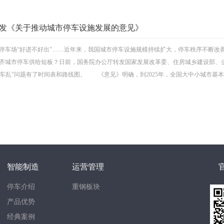
发《关于推动城市停车设施发展的意见》
停车场“好进不好出”……近年来，我国城市停车设施规模持续扩大，停车秩序不断改
城市停车供给短板？日前，国务院办公厅转发国家发展改革委、住房城乡建设部、
“停车乱”问题有了时间表和路线图。 《意见》明确，到2025年，全国大中小城市基本建
智能制造
运营管理
停车介绍
重钢板块
产品优势
经典案例