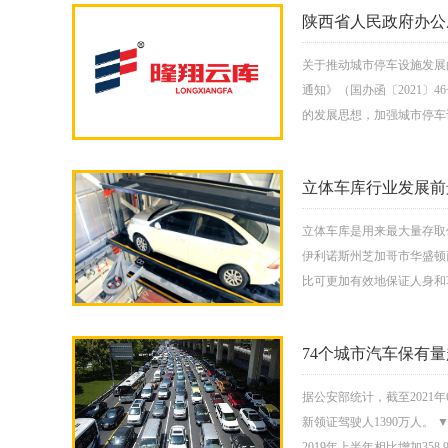
陕西省人民政府办公
关于推动城市停车设施发展
通知》（国办函〔2021
的发展思想，加强城市停车
立体车库行业发展前
立体车库是用来最大量存取
伊利诺斯州芝加哥市华盛顿西大
比可更加有效地保证人身和
74个城市汽车保有量
据公安部统计，截至2021年
新领证驾驶人1390万人。 
2019年上半年相比增加358.9