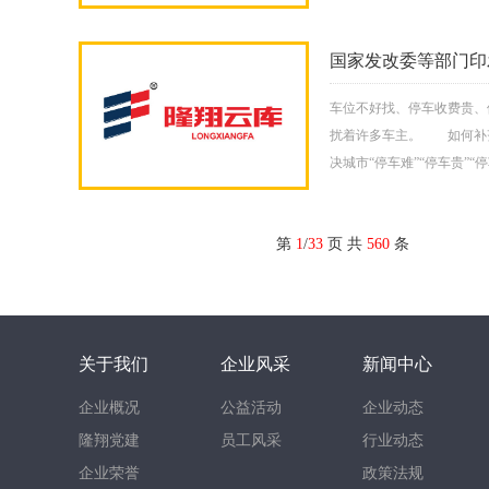
国家发改委等部门印
车位不好找、停车收费贵、
扰着许多车主。 如何补齐
决城市“停车难”“停车贵”
第
1
/
33
页 共
560
条
关于我们
企业风采
新闻中心
企业概况
公益活动
企业动态
隆翔党建
员工风采
行业动态
企业荣誉
政策法规