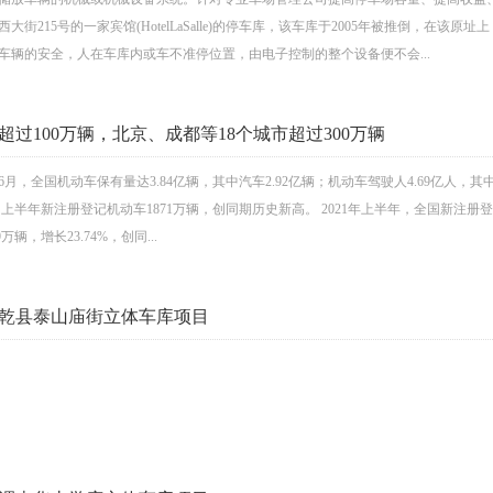
街215号的一家宾馆(HotelLaSalle)的停车库，该车库于2005年被推倒，在
车辆的安全，人在车库内或车不准停位置，由电子控制的整个设备便不会...
超过100万辆，北京、成都等18个城市超过300万辆
6月，全国机动车保有量达3.84亿辆，其中汽车2.92亿辆；机动车驾驶人4.69亿人，其中
▼上半年新注册登记机动车1871万辆，创同期历史新高。 2021年上半年，全国新注册登记
万辆，增长23.74%，创同...
乾县泰山庙街立体车库项目