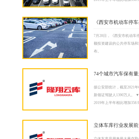
《西安市机动车停车
7月28日，《西安市机动
额投资建设的公共停车场和
布。
74个城市汽车保有量
据公安部统计，截至2021年
新领证驾驶人1390万人。 
2019年上半年相比增加358.9
立体车库行业发展前
立体车库是用来最大量存取