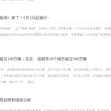
条例》来了！9月1日起施行~
车停车条例》（以下简称“条例”）经省十三届人大常委会第二十七次会议表决通过，条例
道路路内停车泊位的停车收费纳入政府非税收入管理，停车费收入上传至电子收费系
超过100万辆，北京、成都等18个城市超过300万辆
6月，全国机动车保有量达3.84亿辆，其中汽车2.92亿辆；机动车驾驶人4.69亿人，其中
▼上半年新注册登记机动车1871万辆，创同期历史新高。 2021年上半年，全国新注册登记
万辆，增长23.74%，创同...
景趋势和现状分析
储放车辆的机械或机械设备系统。针对专业车场管理公司提高停车场容量、提高收益、