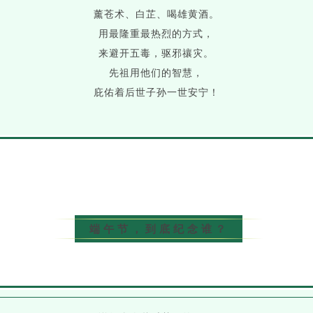
薰苍术、白芷、喝雄黄酒。
用最隆重最热烈的方式，
来避开五毒，驱邪禳灾。
先祖用他们的智慧，
庇佑着后世子孙一世安宁！
端午节，到底纪念谁？