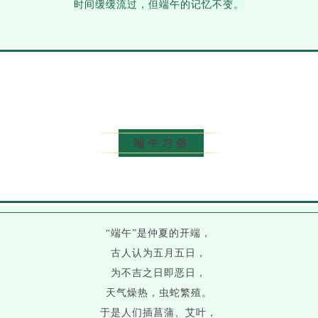
时间缓缓流过，但端午的记忆不变。
端午习俗
“端午”是仲夏的开端，
古人认为五月五日，
为不吉之日即恶日，
天气燥热，虫蛇繁殖。
于是人们插菖蒲、艾叶，