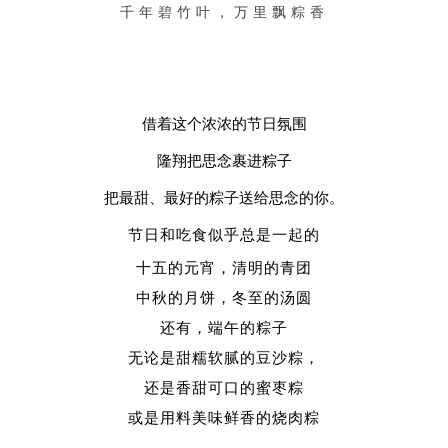
千年碧竹叶，万里飘粽香
借着这个浓浓的节日氛围
隆翔把思念裹进粽子
把最甜、最好的粽子送给思念的你。
节日和吃食似乎总是一起的
十五的元宵，清明的青团
中秋的月饼，冬至的汤圆
还有，端午的粽子
无论是甜糯软腻的豆沙粽，
还是香甜可口的蜜枣粽
或是用料美味鲜香的烧肉粽
……