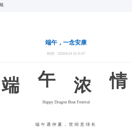
规
端午，一念安康
时间：2020/6/24 16:31:07
午
情
端
浓
Happy Dragon Boat Festival
端午遇仲夏，世间意绵长