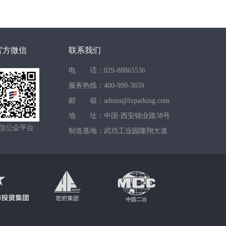
官方微信
联系我们
电 话：029-88865536
服务热线：400-999-3659
邮 箱：admin@lxparking.com
地 址：中国·西安锦业路38号
信公众平台
制造基地：武功工业园隆翔大道