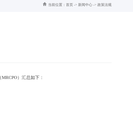
当前位置：
首页
->
新闻中心
->
政策法规
（MRCPO）汇总如下：
关键字：智能立体车库 西